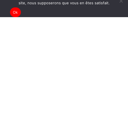
site, nous supposerons que vous en êtes satisfait.
Ok
ARCHIVES
ADHÉSION
MENTIONS LÉGALES
CONDITIONS GÉNÉRALES D’UTILISATION
PRESSE