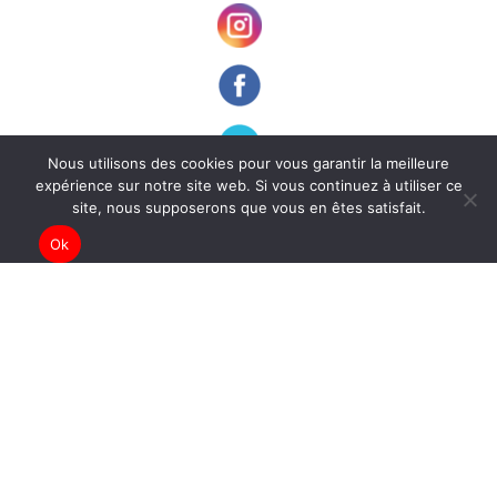
Nous utilisons des cookies pour vous garantir la meilleure
expérience sur notre site web. Si vous continuez à utiliser ce
ARCHIVES
site, nous supposerons que vous en êtes satisfait.
ADHÉSION
Ok
MENTIONS LÉGALES
CONDITIONS GÉNÉRALES D’UTILISATION
PRESSE
© 2022 GRAPh