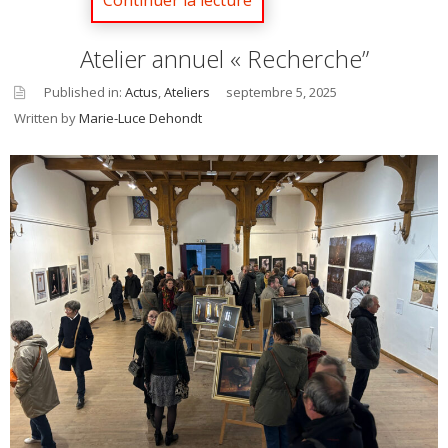
Atelier annuel « Recherche”
Published in:
Actus
,
Ateliers
septembre 5, 2025
Written by
Marie-Luce Dehondt
asid
e