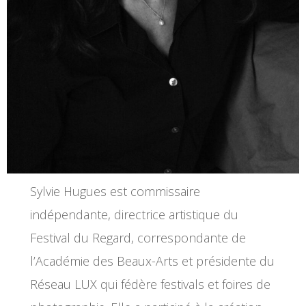
Sylvie Hugues est commissaire
indépendante, directrice artistique du
Festival du Regard, correspondante de
l’Académie des Beaux-Arts et présidente du
Réseau LUX qui fédère festivals et foires de