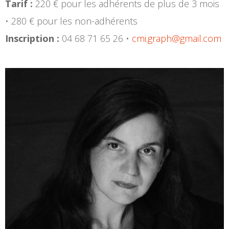
Tarif :
220 € pour les adhérents de plus de 3 mois
• 280 € pour les non-adhérents
Inscription :
04 68 71 65 26 •
cmi.graph@gmail.com